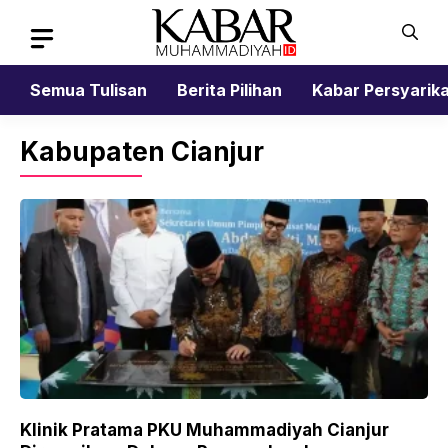
Skip
to
content
Semua Tulisan
Berita Pilihan
Kabar Persyarik
Kabupaten Cianjur
Klinik Pratama PKU Muhammadiyah Cianjur