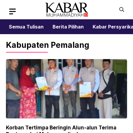
Skip
to
content
Semua Tulisan
Berita Pilihan
Kabar Persyarik
Kabupaten Pemalang
Korban Tertimpa Beringin Alun-alun Terima