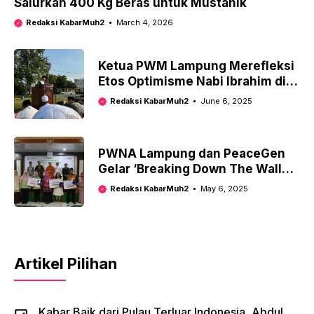
Salurkan 400 Kg Beras untuk Mustahik
Redaksi KabarMuh2
March 4, 2026
Ketua PWM Lampung Merefleksi
Etos Optimisme Nabi Ibrahim di
Kalirejo
Redaksi KabarMuh2
June 6, 2025
PWNA Lampung dan PeaceGen
Gelar ‘Breaking Down The Walls
Day’ untuk Menanamkan Nilai
Redaksi KabarMuh2
May 6, 2025
Perdamaian Antar Pelajar
Artikel Pilihan
Kabar Baik dari Pulau Terluar Indonesia, Abdul