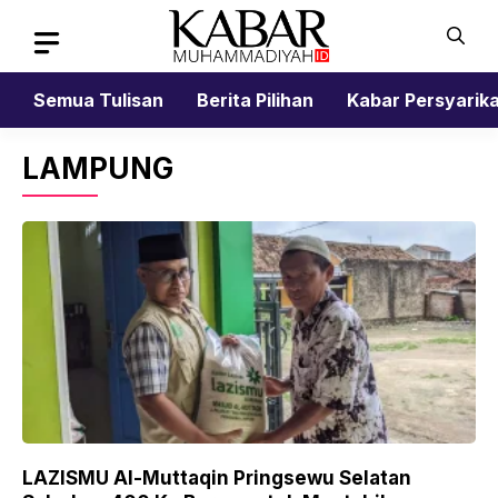
Skip
to
content
Semua Tulisan
Berita Pilihan
Kabar Persyarik
LAMPUNG
LAZISMU Al-Muttaqin Pringsewu Selatan