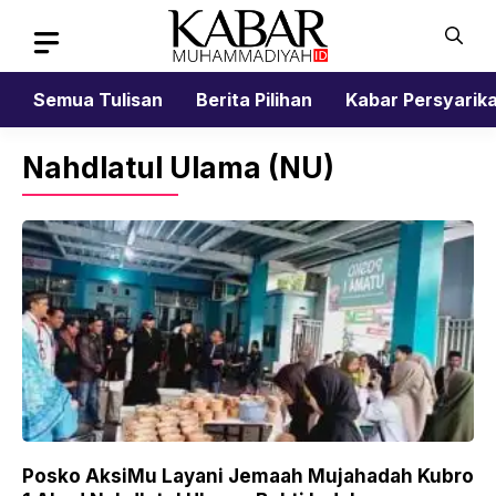
Skip
to
content
Semua Tulisan
Berita Pilihan
Kabar Persyarik
Nahdlatul Ulama (NU)
Posko AksiMu Layani Jemaah Mujahadah Kubro