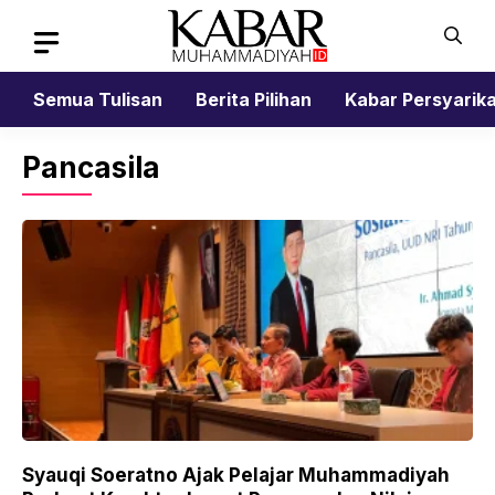
Skip
to
content
Semua Tulisan
Berita Pilihan
Kabar Persyarik
Pancasila
Syauqi Soeratno Ajak Pelajar Muhammadiyah