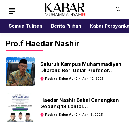
Skip
to
content
Semua Tulisan
Berita Pilihan
Kabar Persyarik
Pro.f Haedar Nashir
Seluruh Kampus Muhammadiyah
Dilarang Beri Gelar Profesor
Kehormatan
Redaksi KabarMuh2
April 12, 2025
Haedar Nashir Bakal Canangkan
Gedung 13 Lantai
Muhammadiyah Sulsel
Redaksi KabarMuh2
April 6, 2025