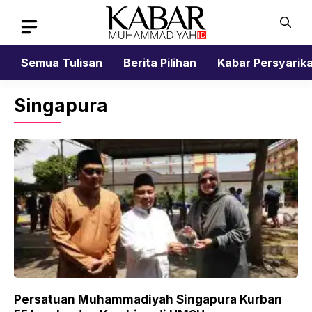
Skip
to
content
Semua Tulisan
Berita Pilihan
Kabar Persyarik
Singapura
Persatuan Muhammadiyah Singapura Kurban