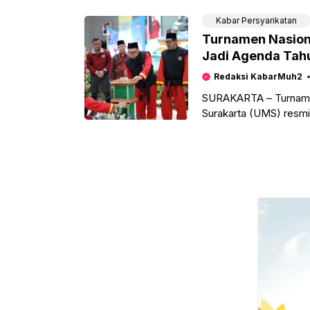
Kabar Persyarikatan
Turnamen Nasiona
Jadi Agenda Tah
Redaksi KabarMuh2
SURAKARTA – Turnamen
Surakarta (UMS) resmi
Ahmad Dahlan UMS. T