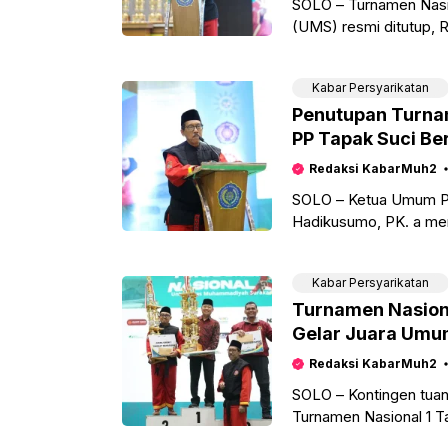
SOLO – Turnamen Nasio
(UMS) resmi ditutup, 
dilakukan oleh Ketua
Kabar Persyarikatan
Penutupan Turna
PP Tapak Suci Ber
Redaksi KabarMuh2
SOLO – Ketua Umum PP
Hadikusumo, PK. a memb
Turnamen
Kabar Persyarikatan
Turnamen Nasion
Gelar Juara Um
Redaksi KabarMuh2
SOLO – Kontingen tuan
Turnamen Nasional 1 T
berlangsung 27-29 Jan