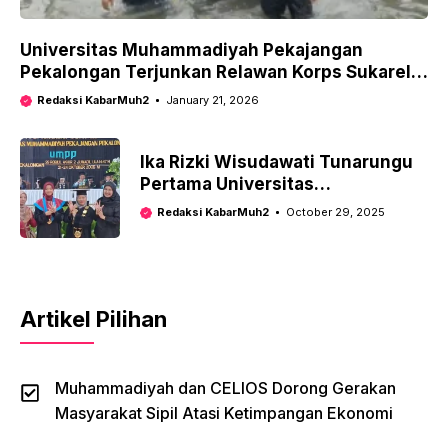
Universitas Muhammadiyah Pekajangan
Pekalongan Terjunkan Relawan Korps Sukarela
(KSR) Tangani Banjir di Pekalongan
Redaksi KabarMuh2
January 21, 2026
Ika Rizki Wisudawati Tunarungu
Pertama Universitas
Muhammadiyah Pekajangan
Redaksi KabarMuh2
October 29, 2025
Pekalongan
Artikel Pilihan
Muhammadiyah dan CELIOS Dorong Gerakan
Masyarakat Sipil Atasi Ketimpangan Ekonomi