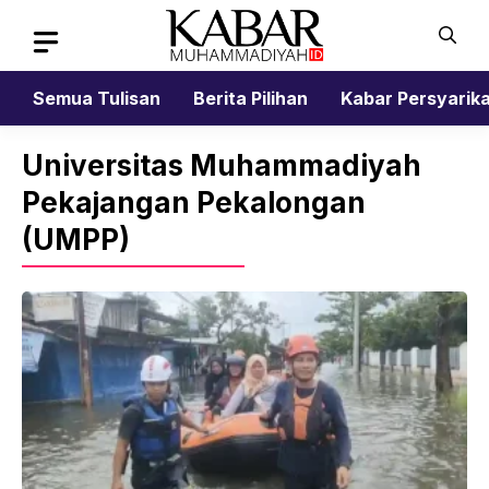
Skip
to
content
Semua Tulisan
Berita Pilihan
Kabar Persyarik
Universitas Muhammadiyah
Pekajangan Pekalongan
(UMPP)