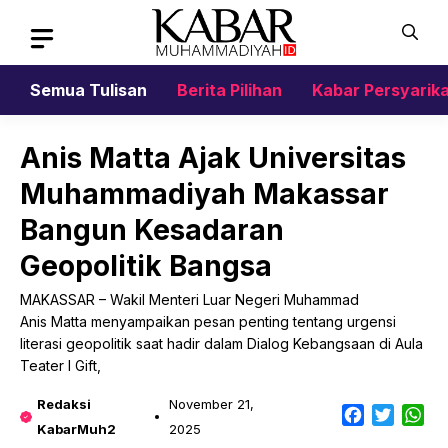
Skip
to
content
Semua Tulisan
Berita Pilihan
Kabar Persyarik
Anis Matta Ajak Universitas
Muhammadiyah Makassar
Bangun Kesadaran
Geopolitik Bangsa
MAKASSAR – Wakil Menteri Luar Negeri Muhammad
Anis Matta menyampaikan pesan penting tentang urgensi
literasi geopolitik saat hadir dalam Dialog Kebangsaan di Aula
Teater I Gift,
Redaksi
November 21,
Facebook
Twitter
Wh
KabarMuh2
2025