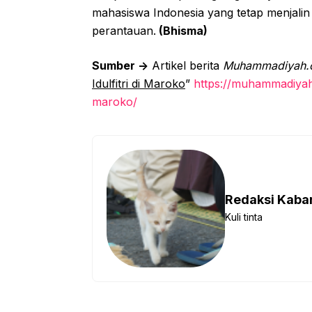
mahasiswa Indonesia yang tetap menjalin
perantauan.
(Bhisma)
Sumber ->
Artikel berita
Muhammadiyah.o
Idulfitri di Maroko
”
https://muhammadiyah.o
maroko/
Redaksi Kab
Kuli tinta