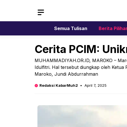
Skip
to
content
Semua Tulisan
Berita Piliha
Cerita PCIM: Unikn
MUHAMMADIYAH.OR.ID, MAROKO – Maroko 
Idulfitri. Hal tersebut diungkap oleh Ke
Maroko, Jundi Abdurrahman
Redaksi KabarMuh2
April 7, 2025