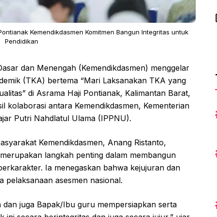
Pontianak Kemendikdasmen Komitmen Bangun Integritas untuk
Pendidikan
 Dasar dan Menengah (Kemendikdasmen) menggelar
demik (TKA) bertema “Mari Laksanakan TKA yang
alitas” di Asrama Haji Pontianak, Kalimantan Barat,
asil kolaborasi antara Kemendikdasmen, Kementerian
jar Putri Nahdlatul Ulama (IPPNU).
asyarakat Kemendikdasmen, Anang Ristanto,
merupakan langkah penting dalam membangun
berkarakter. Ia menegaskan bahwa kejujuran dan
a pelaksanaan asesmen nasional.
 dan juga Bapak/Ibu guru mempersiapkan serta
 secara berintegritas dan juga secara jujur,” ujar