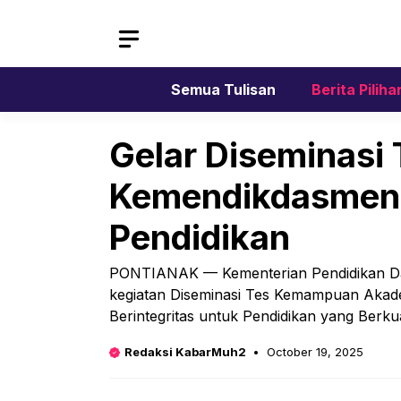
Skip
to
content
Semua Tulisan
Berita Piliha
Gelar Diseminasi
Kemendikdasmen 
Pendidikan
PONTIANAK — Kementerian Pendidikan D
kegiatan Diseminasi Tes Kemampuan Akad
Berintegritas untuk Pendidikan yang Berkua
Redaksi KabarMuh2
October 19, 2025