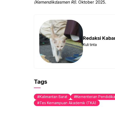
(Kemendikdasmen RI)
. Oktober 2025.
Redaksi Kab
Kuli tinta
Tags
Kalimantan Barat
Kementerian Pendidik
Tes Kemampuan Akademik (TKA)