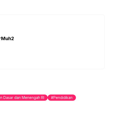
arMuh2
an Dasar dan Menengah RI
Pendidikan