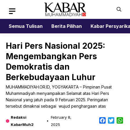
Skip
to
content
Semua Tulisan
Berita Pilihan
Kabar Persyarik
Hari Pers Nasional 2025:
Mengembangkan Pers
Demokratis dan
Berkebudayaan Luhur
MUHAMMADIYAH.OR.ID, YOGYAKARTA – Pimpinan Pusat
Muhammadiyah menyampaikan Selamat atas Hari Pers
Nasional yang jatuh pada 9 Februari 2025. Peringatan
tersebut dimaknai sebagai wujud penghargaan atas
Redaksi
February 8,
Facebook
Twitter
Wh
KabarMuh2
2025