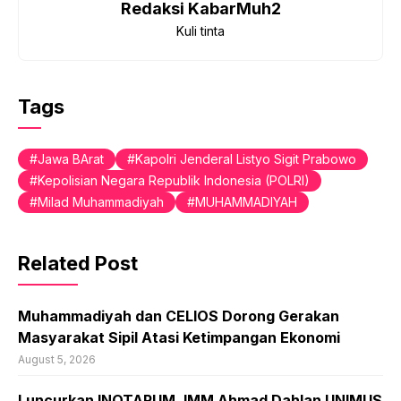
Redaksi KabarMuh2
Kuli tinta
Tags
Jawa BArat
Kapolri Jenderal Listyo Sigit Prabowo
Kepolisian Negara Republik Indonesia (POLRI)
Milad Muhammadiyah
MUHAMMADIYAH
Related Post
Muhammadiyah dan CELIOS Dorong Gerakan
Masyarakat Sipil Atasi Ketimpangan Ekonomi
August 5, 2026
Luncurkan INOTARUM, IMM Ahmad Dahlan UNIMUS