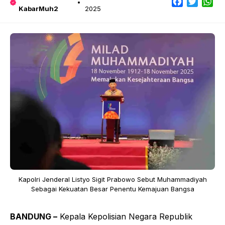
Facebook
Twitter
Wh
KabarMuh2
2025
Kapolri Jenderal Listyo Sigit Prabowo Sebut Muhammadiyah
Sebagai Kekuatan Besar Penentu Kemajuan Bangsa
BANDUNG –
Kepala Kepolisian Negara Republik