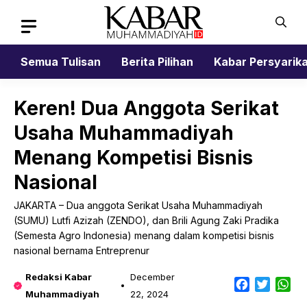
Skip
to
content
Semua Tulisan
Berita Pilihan
Kabar Persyarik
Keren! Dua Anggota Serikat
Usaha Muhammadiyah
Menang Kompetisi Bisnis
Nasional
JAKARTA – Dua anggota Serikat Usaha Muhammadiyah
(SUMU) Lutfi Azizah (ZENDO), dan Brili Agung Zaki Pradika
(Semesta Agro Indonesia) menang dalam kompetisi bisnis
nasional bernama Entreprenur
Redaksi Kabar
December
Facebook
Twitter
Wh
Muhammadiyah
22, 2024