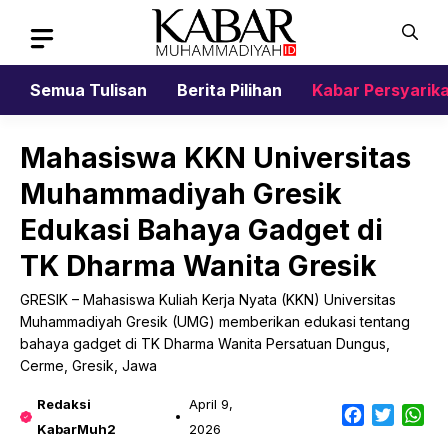
Skip
to
content
Semua Tulisan
Berita Pilihan
Kabar Persyarik
Mahasiswa KKN Universitas
Muhammadiyah Gresik
Edukasi Bahaya Gadget di
TK Dharma Wanita Gresik
GRESIK – Mahasiswa Kuliah Kerja Nyata (KKN) Universitas
Muhammadiyah Gresik (UMG) memberikan edukasi tentang
bahaya gadget di TK Dharma Wanita Persatuan Dungus,
Cerme, Gresik, Jawa
Redaksi
April 9,
Facebook
Twitter
Wh
KabarMuh2
2026