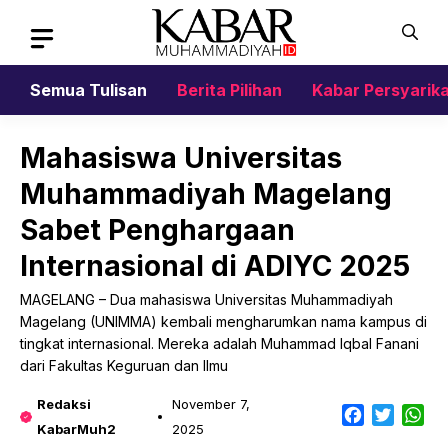
Skip
to
content
Semua Tulisan
Berita Pilihan
Kabar Persyarik
Mahasiswa Universitas
Muhammadiyah Magelang
Sabet Penghargaan
Internasional di ADIYC 2025
MAGELANG – Dua mahasiswa Universitas Muhammadiyah
Magelang (UNIMMA) kembali mengharumkan nama kampus di
tingkat internasional. Mereka adalah Muhammad Iqbal Fanani
dari Fakultas Keguruan dan Ilmu
Redaksi
November 7,
Facebook
Twitter
Wh
KabarMuh2
2025