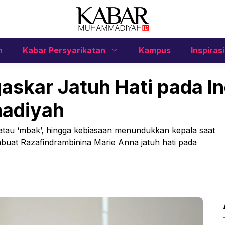
n
Kabar Persyarikatan
Kampus
Inspirasi
skar Jatuh Hati pada In
adiyah
au ‘mbak’, hingga kebiasaan menundukkan kepala saat
mbuat Razafindrambinina Marie Anna jatuh hati pada