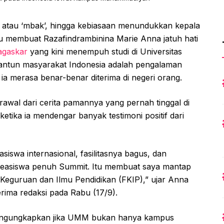
atau ‘mbak’, hingga kebiasaan menundukkan kepala
tru membuat Razafindrambinina Marie Anna jatuh hati
gaskar
yang kini menempuh studi di Universitas
ntun masyarakat Indonesia adalah pengalaman
n ia merasa benar-benar diterima di negeri orang.
wal dari cerita pamannya yang pernah tinggal di
etika ia mendengar banyak testimoni positif dari
swa internasional, fasilitasnya bagus, dan
i beasiswa penuh Summit. Itu membuat saya mantap
Keguruan dan Ilmu Pendidikan (FKIP),” ujar Anna
terima redaksi pada Rabu (17/9).
engungkapkan jika UMM bukan hanya kampus