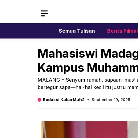
Skip
to
content
Semua Tulisan
Berita Piliha
Mahasiswi Madaga
Kampus Muhamm
MALANG – Senyum ramah, sapaan ‘mas’ at
bertegur sapa—hal-hal kecil itu justru me
Redaksi KabarMuh2
September 19, 2025