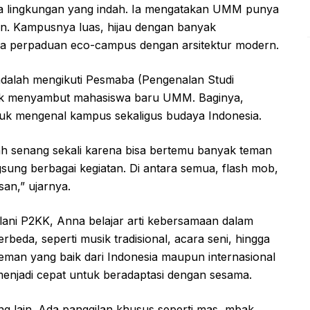
ga lingkungan yang indah. Ia mengatakan UMM punya
 lain. Kampusnya luas, hijau dengan banyak
uka perpaduan eco-campus dengan arsitektur modern.
dalah mengikuti Pesmaba (Pengenalan Studi
tuk menyambut mahasiswa baru UMM. Baginya,
uk mengenal kampus sekaligus budaya Indonesia.
h senang sekali karena bisa bertemu banyak teman
sung berbagai kegiatan. Di antara semua, flash mob,
an,” ujarnya.
lani P2KK, Anna belajar arti kebersamaan dalam
beda, seperti musik tradisional, acara seni, hingga
 teman yang baik dari Indonesia maupun internasional
enjadi cepat untuk beradaptasi dengan sesama.
g lain. Ada panggilan khusus seperti mas, mbak,