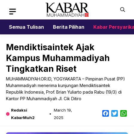
Skip
to
content
Semua Tulisan
Berita Pilihan
Kabar Persyarik
Mendiktisaintek Ajak
Kampus Muhammadiyah
Tingkatkan Riset
MUHAMMADIYAH.OR.ID, YOGYAKARTA – Pimpinan Pusat (PP)
Muhammadiyah menerima kunjungan Mendiktisaintek
Republik Indonesia, Prof. Brian Yuliarto pada Rabu (19/3) di
Kantor PP Muhammadiyah Jl. Cik Ditiro
Redaksi
March 19,
Facebook
Twitter
Wh
KabarMuh2
2025