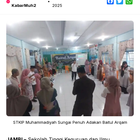
Facebook
Twitter
Wh
KabarMuh2
2025
STKIP Muhammadiyah Sungai Penuh Adakan Baitul Arqam
JAMBI –
Sekolah Tinggi Keguruan dan Ilmu