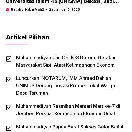
Universitas Islam 45 (UNISMA) Bekasi, Jadi
Kampus ke-163
Redaksi KabarMuh2
September 3, 2025
Artikel Pilihan
Muhammadiyah dan CELIOS Dorong Gerakan
Masyarakat Sipil Atasi Ketimpangan Ekonomi
Luncurkan INOTARUM, IMM Ahmad Dahlan
UNIMUS Dorong Inovasi Produk Lokal Warga
Desa Taruman
Muhammadiyah Resmikan Mentari Mart ke-7 di
Jember, Perkuat Kemandirian Ekonomi Umat
Muhammadiyah Papua Barat Sukses Gelar Baitul