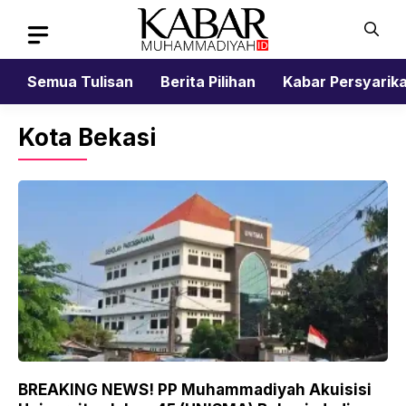
Skip
to
content
Semua Tulisan
Berita Pilihan
Kabar Persyarik
Kota Bekasi
BREAKING NEWS! PP Muhammadiyah Akuisisi