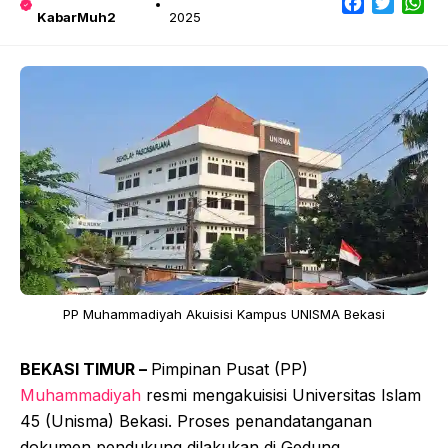
Facebook
Twitter
Wh
KabarMuh2
2025
PP Muhammadiyah Akuisisi Kampus UNISMA Bekasi
BEKASI TIMUR –
Pimpinan Pusat (PP)
Muhammadiyah
resmi mengakuisisi Universitas Islam
45 (Unisma) Bekasi. Proses penandatanganan
dokumen pendukung dilakukan di Gedung