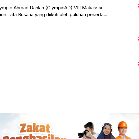
mpic Ahmad Dahlan (OlympicAD) VIII Makassar
on Tata Busana yang diikuti oleh puluhan peserta
gai sekolah Muhammadiyah se-Indonesia.