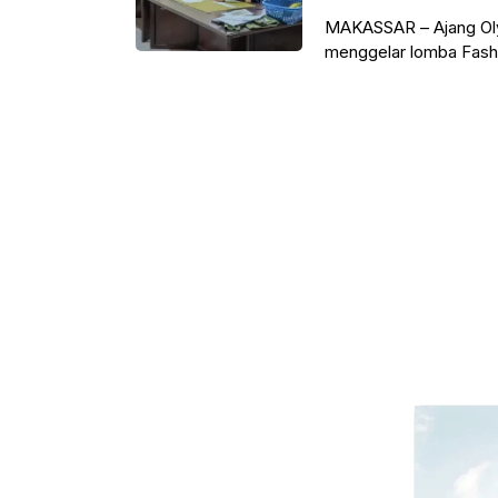
MAKASSAR – Ajang Oly
menggelar lomba Fashi
bertalenta dari berba