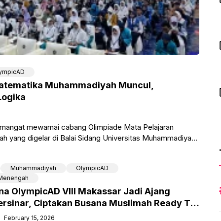
ympicAD
 Matematika Muhammadiyah Muncul,
Logika
mangat mewarnai cabang Olimpiade Mata Pelajaran
 yang digelar di Balai Sidang Universitas Muhammadiyah
Muhammadiyah
OlympicAD
 Menengah
a OlympicAD VIII Makassar Jadi Ajang
rsinar, Ciptakan Busana Muslimah Ready To
February 15, 2026