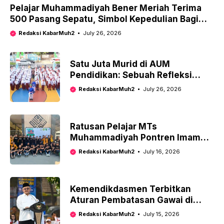
Pelajar Muhammadiyah Bener Meriah Terima
500 Pasang Sepatu, Simbol Kepedulian Bagi
Keberlanjutan Pendidikan
Redaksi KabarMuh2
July 26, 2026
Satu Juta Murid di AUM
Pendidikan: Sebuah Refleksi
untuk Muhammadiyah Perkuat
Redaksi KabarMuh2
July 26, 2026
Kaderisasi
Ratusan Pelajar MTs
Muhammadiyah Pontren Imam
Syuhodo Deklarasikan Gerakan
Redaksi KabarMuh2
July 16, 2026
Anti Bullying
Kemendikdasmen Terbitkan
Aturan Pembatasan Gawai di
Sekolah untuk Wujudkan Budaya
Redaksi KabarMuh2
July 15, 2026
Digital Sehat di Kalangan Pelajar