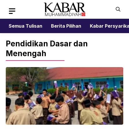
Skip
to
content
Semua Tulisan
Berita Pilihan
Kabar Persyarik
Pendidikan Dasar dan
Menengah