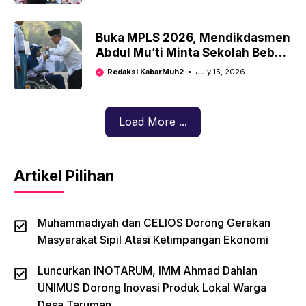
Buka MPLS 2026, Mendikdasmen
Abdul Mu’ti Minta Sekolah Bebas
Perpeloncoan dan Senioritas
Redaksi KabarMuh2
July 15, 2026
Load More ...
Artikel Pilihan
Muhammadiyah dan CELIOS Dorong Gerakan
Masyarakat Sipil Atasi Ketimpangan Ekonomi
Luncurkan INOTARUM, IMM Ahmad Dahlan
UNIMUS Dorong Inovasi Produk Lokal Warga
Desa Taruman