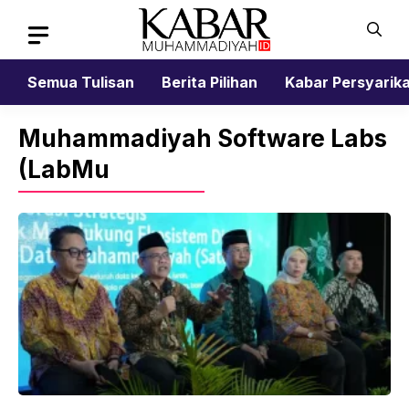
Skip
to
content
Semua Tulisan
Berita Pilihan
Kabar Persyarik
Muhammadiyah Software Labs
(LabMu