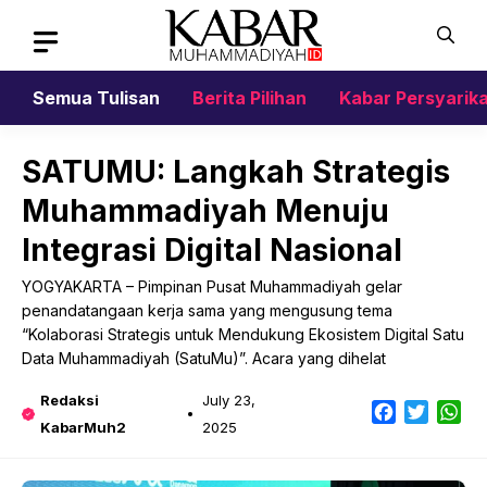
Skip
to
content
Semua Tulisan
Berita Pilihan
Kabar Persyarik
SATUMU: Langkah Strategis
Muhammadiyah Menuju
Integrasi Digital Nasional
YOGYAKARTA – Pimpinan Pusat Muhammadiyah gelar
penandatangaan kerja sama yang mengusung tema
“Kolaborasi Strategis untuk Mendukung Ekosistem Digital Satu
Data Muhammadiyah (SatuMu)”. Acara yang dihelat
Redaksi
July 23,
Facebook
Twitter
Wh
KabarMuh2
2025