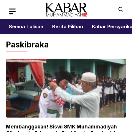
Skip
to
content
Semua Tulisan
Berita Pilihan
Kabar Persyarik
Paskibraka
Membanggakan! Siswi SMK Muhammadiyah