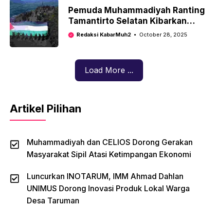
Pemuda Muhammadiyah Ranting
Tamantirto Selatan Kibarkan
Bendera Palestina di Puncak
Redaksi KabarMuh2
October 28, 2025
Gunung Andong
Load More ...
Artikel Pilihan
Muhammadiyah dan CELIOS Dorong Gerakan
Masyarakat Sipil Atasi Ketimpangan Ekonomi
Luncurkan INOTARUM, IMM Ahmad Dahlan
UNIMUS Dorong Inovasi Produk Lokal Warga
Desa Taruman