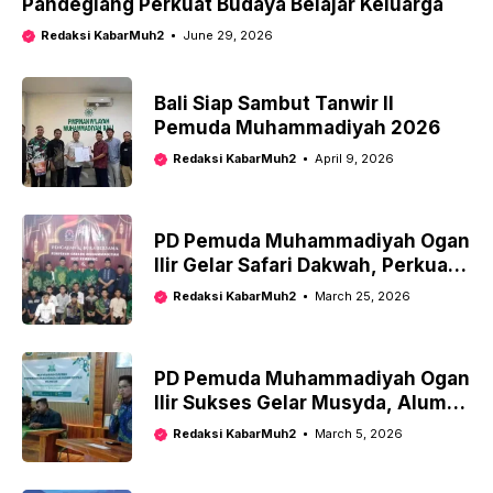
Pandeglang Perkuat Budaya Belajar Keluarga
Redaksi KabarMuh2
June 29, 2026
Bali Siap Sambut Tanwir II
Pemuda Muhammadiyah 2026
Redaksi KabarMuh2
April 9, 2026
PD Pemuda Muhammadiyah Ogan
Ilir Gelar Safari Dakwah, Perkuat
Spirit Dakwah dan Konsolidasi
Redaksi KabarMuh2
March 25, 2026
Kader
PD Pemuda Muhammadiyah Ogan
Ilir Sukses Gelar Musyda, Alumni
Timur Tengah Teruskan Tongkat
Redaksi KabarMuh2
March 5, 2026
Kepemimpinan