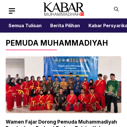
Skip
to
content
Semua Tulisan
Berita Pilihan
Kabar Persyarik
PEMUDA MUHAMMADIYAH
Wamen Fajar Dorong Pemuda Muhammadiyah