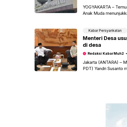
YOGYAKARTA – Temuan 
Anak Muda menunjukkan
berasal dari Muhammad
Kabar Persyarikatan
Menteri Desa usu
di desa
Redaksi KabarMuh2
Jakarta (ANTARA) – M
PDT) Yandri Susanto
mendelegasikan kadern