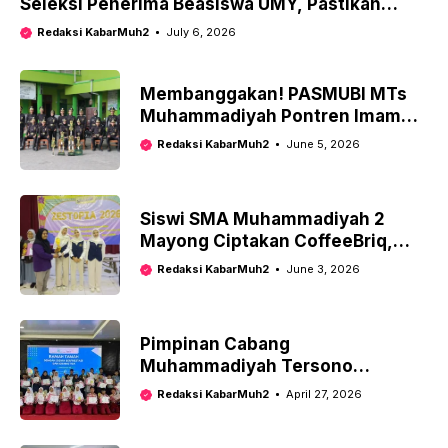
Seleksi Penerima Beasiswa UMY, Pastikan
Kader Unggul bagi Kemajuan Muhammadiyah
Redaksi KabarMuh2
July 6, 2026
Membanggakan! PASMUBI MTs
Muhammadiyah Pontren Imam
Syuhodo Borong 4 Piala Kejurnas
Redaksi KabarMuh2
June 5, 2026
LKBB
Siswi SMA Muhammadiyah 2
Mayong Ciptakan CoffeeBriq,
Inovasi Energi Alternatif Melalui
Redaksi KabarMuh2
June 3, 2026
Limbah Kopi
Pimpinan Cabang
Muhammadiyah Tersono
Kabupaten Batang Gratiskan SPP
Redaksi KabarMuh2
April 27, 2026
bagi Siswa Berprestasi