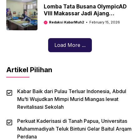
Lomba Tata Busana OlympicAD
VIII Makassar Jadi Ajang
Desainer Muda Bersinar,
Redaksi KabarMuh2
February 15, 2026
Ciptakan Busana Muslimah
Ready To Wear
Load More ...
Artikel Pilihan
Kabar Baik dari Pulau Terluar Indonesia, Abdul
Mu’ti Wujudkan Mimpi Murid Miangas lewat
Revitalisasi Sekolah
Perkuat Kaderisasi di Tanah Papua, Universitas
Muhammadiyah Teluk Bintuni Gelar Baitul Arqam
Perdana