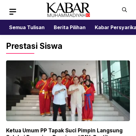
Skip
to
content
Semua Tulisan
Berita Pilihan
Kabar Persyarik
Prestasi Siswa
Ketua Umum PP Tapak Suci Pimpin Langsung