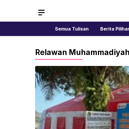
Skip
to
content
Semua Tulisan
Berita Piliha
Relawan Muhammadiya