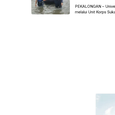
PEKALONGAN – Univer
melalui Unit Korps Su
relawan mahasiswa unt