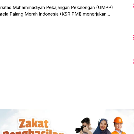
sitas Muhammadiyah Pekajangan Pekalongan (UMPP)
karela Palang Merah Indonesia (KSR PMI) menerjukan
uk membantu evakuasi korban banjir di