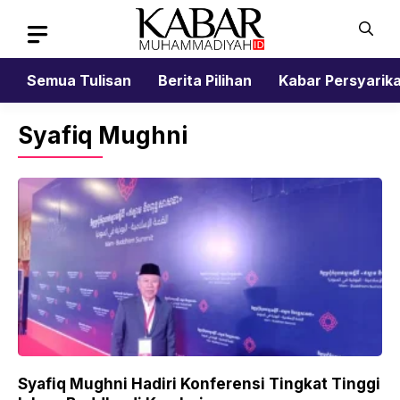
Skip
to
content
Semua Tulisan
Berita Pilihan
Kabar Persyarik
Syafiq Mughni
Syafiq Mughni Hadiri Konferensi Tingkat Tinggi