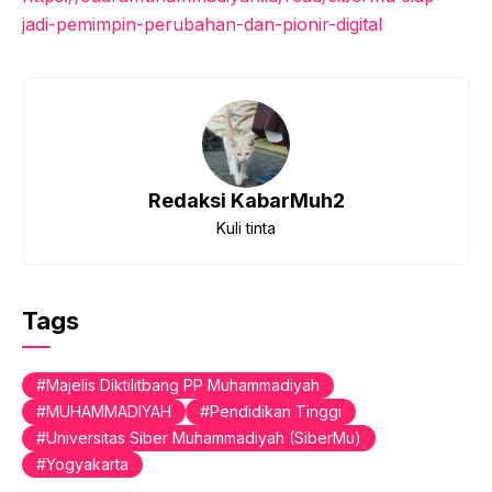
jadi-pemimpin-perubahan-dan-pionir-digital
Redaksi KabarMuh2
Kuli tinta
Tags
Majelis Diktilitbang PP Muhammadiyah
MUHAMMADIYAH
Pendidikan Tinggi
Universitas Siber Muhammadiyah (SiberMu)
Yogyakarta