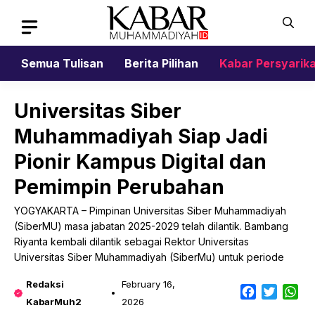
Skip
to
content
Semua Tulisan
Berita Pilihan
Kabar Persyarik
Universitas Siber
Muhammadiyah Siap Jadi
Pionir Kampus Digital dan
Pemimpin Perubahan
YOGYAKARTA – Pimpinan Universitas Siber Muhammadiyah
(SiberMU) masa jabatan 2025-2029 telah dilantik. Bambang
Riyanta kembali dilantik sebagai Rektor Universitas
Universitas Siber Muhammadiyah (SiberMu) untuk periode
Redaksi
February 16,
Facebook
Twitter
Wh
KabarMuh2
2026