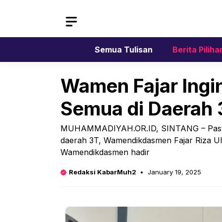
Skip
to
content
Semua Tulisan
Berita Piliha
Wamen Fajar Ingi
Semua di Daerah 
MUHAMMADIYAH.OR.ID, SINTANG – Pastik
daerah 3T, Wamendikdasmen Fajar Riza Ul 
Wamendikdasmen hadir
Redaksi KabarMuh2
January 19, 2025