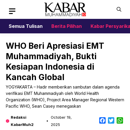
Skip
to
content
Semua Tulisan
Berita Pilihan
Kabar Persyarik
WHO Beri Apresiasi EMT
Muhammadiyah, Bukti
Kesiapan Indonesia di
Kancah Global
YOGYAKARTA – Hadir memberikan sambutan dalam agenda
verifikasi EMT Muhammadiyah oleh World Health
Organization (WHO), Project Area Manager Regional Western
Pacific WHO, Sean Casey menegaskan
Redaksi
October 19,
Facebook
Twitter
Wh
KabarMuh2
2025