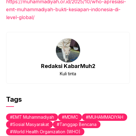
https://muhammadiyah.or.id/2025/10/who-apresiasi-
emt-muhammadiyah-bukti-kesiapan-indonesia-di-
level-global/
Redaksi KabarMuh2
Kuli tinta
Tags
EMT Muhammadiyah
MDMC
MUHAMMADIYAH
Sosial Masyarakat
Tanggap Bencana
World Health Organization (WHO)