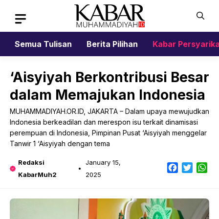
Skip
to
content
Semua Tulisan
Berita Pilihan
Kabar Persyarik
‘Aisyiyah Berkontribusi Besar
dalam Memajukan Indonesia
MUHAMMADIYAH.OR.ID, JAKARTA – Dalam upaya mewujudkan
Indonesia berkeadilan dan merespon isu terkait dinamisasi
perempuan di Indonesia, Pimpinan Pusat ‘Aisyiyah menggelar
Tanwir 1 ‘Aisyiyah dengan tema
Redaksi
January 15,
Facebook
Twitter
Wh
KabarMuh2
2025