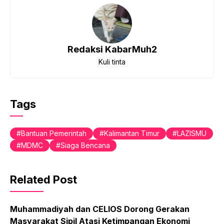
Redaksi KabarMuh2
Kuli tinta
Tags
Bantuan Pemerintah
Kalimantan Timur
LAZISMU
MDMC
Siaga Bencana
Related Post
Muhammadiyah dan CELIOS Dorong Gerakan
Masyarakat Sipil Atasi Ketimpangan Ekonomi