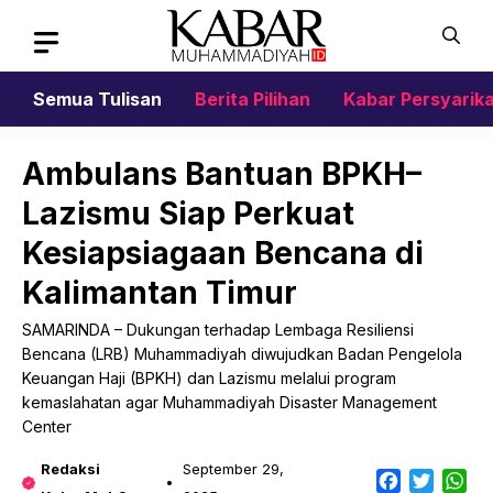
Skip
to
content
Semua Tulisan
Berita Pilihan
Kabar Persyarik
Ambulans Bantuan BPKH–
Lazismu Siap Perkuat
Kesiapsiagaan Bencana di
Kalimantan Timur
SAMARINDA – Dukungan terhadap Lembaga Resiliensi
Bencana (LRB) Muhammadiyah diwujudkan Badan Pengelola
Keuangan Haji (BPKH) dan Lazismu melalui program
kemaslahatan agar Muhammadiyah Disaster Management
Center
Redaksi
September 29,
Facebook
Twitter
Wh