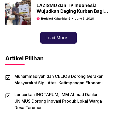
LAZISMU dan TP Indonesia
Wujudkan Daging Kurban Bagi
Warga Kampung Nelayan
Redaksi KabarMuh2
June 5, 2026
Marunda
Load More ...
Artikel Pilihan
Muhammadiyah dan CELIOS Dorong Gerakan
Masyarakat Sipil Atasi Ketimpangan Ekonomi
Luncurkan INOTARUM, IMM Ahmad Dahlan
UNIMUS Dorong Inovasi Produk Lokal Warga
Desa Taruman