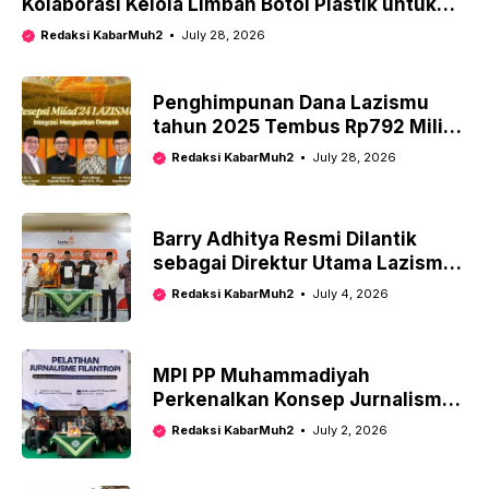
Kolaborasi Kelola Limbah Botol Plastik untuk
Kegiatan Sosial
Redaksi KabarMuh2
July 28, 2026
Penghimpunan Dana Lazismu
tahun 2025 Tembus Rp792 Miliar,
Bukti Kepercayaan Publik Terus
Redaksi KabarMuh2
July 28, 2026
Menguat kepada Muhammadiyah
Barry Adhitya Resmi Dilantik
sebagai Direktur Utama Lazismu
Pusat Bertepatan dengan Milad
Redaksi KabarMuh2
July 4, 2026
Lazismu ke-24
MPI PP Muhammadiyah
Perkenalkan Konsep Jurnalisme
Filantropi
Redaksi KabarMuh2
July 2, 2026