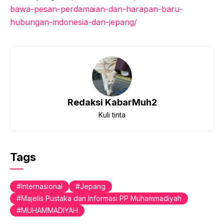
bawa-pesan-perdamaian-dan-harapan-baru-
hubungan-indonesia-dan-jepang/
Redaksi KabarMuh2
Kuli tinta
Tags
Internasional
Jepang
Majelis Pustaka dan Informasi PP Muhammadiyah
MUHAMMADIYAH