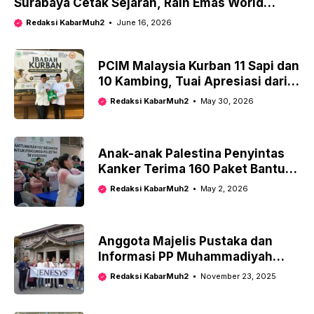
Surabaya Cetak Sejarah, Raih Emas World
Climbing Series 2026
Redaksi KabarMuh2
June 16, 2026
PCIM Malaysia Kurban 11 Sapi dan
10 Kambing, Tuai Apresiasi dari
Dubes KBRI Kuala Lumpur
Redaksi KabarMuh2
May 30, 2026
Anak-anak Palestina Penyintas
Kanker Terima 160 Paket Bantuan
Kemanusiaan dari LAZISMU di
Redaksi KabarMuh2
May 2, 2026
Yordania
Anggota Majelis Pustaka dan
Informasi PP Muhammadiyah
Pimpin Delegasi Pemuda Muslim
Redaksi KabarMuh2
November 23, 2025
Indonesia ke Jepang, Bawa
Gagasan Perdamaian Global