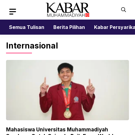
Skip
to
content
Semua Tulisan
Berita Pilihan
Kabar Persyarik
Internasional
Mahasiswa Universitas Muhammadiyah