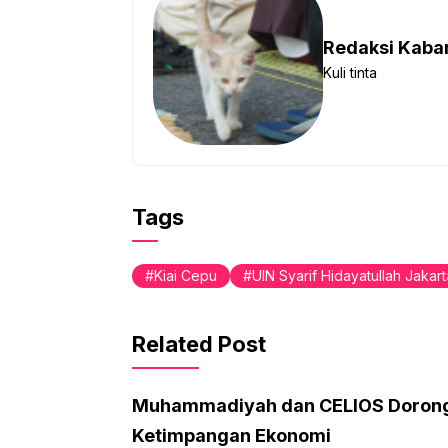
Redaksi Kab
Kuli tinta
Tags
Kiai Cepu
UIN Syarif Hidayatullah Jakart
Related Post
Muhammadiyah dan CELIOS Dorong 
Ketimpangan Ekonomi