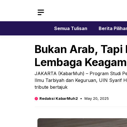
Skip
to
content
Semua Tulisan
Berita Piliha
Bukan Arab, Tapi 
Lembaga Keagam
JAKARTA (KabarMuh) – Program Studi Pend
Ilmu Tarbiyah dan Keguruan, UIN Syarif H
tribute bertajuk
Redaksi KabarMuh2
May 20, 2025