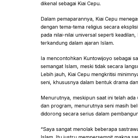
dikenal sebagai Kiai Cepu.
Dalam pemaparannya, Kiai Cepu menegask
dengan tema-tema religius secara eksplisi
pada nilai-nilai universal seperti keadilan,
terkandung dalam ajaran Islam.
Ia mencontohkan Kuntowijoyo sebagai s
semangat Islam, meski tidak secara lan
Lebih jauh, Kiai Cepu mengkritisi minim
seni, khususnya dalam bentuk drama dan 
Menurutnya, meskipun saat ini telah ad
dan program, menurutnya seni masih bel
didorong secara serius dalam pembangu
“Saya sangat menolak beberapa sastrawan
Islam. Itu justru mempersempit makna sas