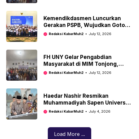
Muhammadiyah Tonjong Susun
Modul Ajar Berbasis Deep
Learning
Kemendikdasmen Luncurkan
Gerakan PSPB, Wujudkan Gotong
Royong Pendidikan Semesta
Redaksi KabarMuh2
July 12, 2026
FH UNY Gelar Pengabdian
Masyarakat di MIM Tonjong,
Kenalkan Pendekatan ‘Deep
Redaksi KabarMuh2
July 12, 2026
Learning’ untuk Guru
Muhammadiyah
Haedar Nashir Resmikan
Muhammadiyah Sapen Universal
School, Targetkan Jadi Sekolah
Redaksi KabarMuh2
July 4, 2026
Berstandar Internasional
Load More ...