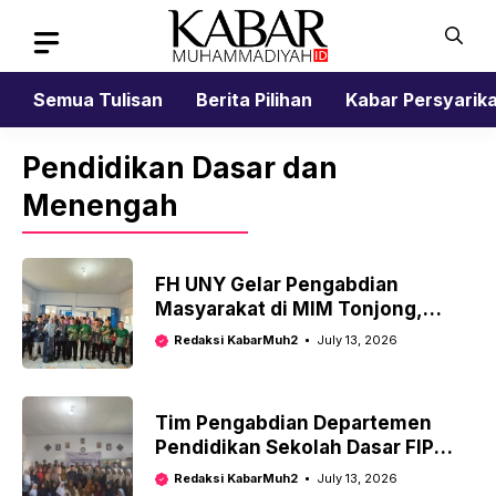
Skip
to
content
Semua Tulisan
Berita Pilihan
Kabar Persyarik
Pendidikan Dasar dan
Menengah
FH UNY Gelar Pengabdian
Masyarakat di MIM Tonjong,
Kenalkan Pendekatan ‘Deep
Redaksi KabarMuh2
July 13, 2026
Learning’ untuk Guru
Muhammadiyah
Tim Pengabdian Departemen
Pendidikan Sekolah Dasar FIP
UNY Latih Guru SD dan MI
Redaksi KabarMuh2
July 13, 2026