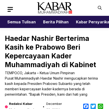
Skip
to
content
Semua Tulisan
Berita Pilihan
Kabar Persyarik
Haedar Nashir Berterima
Kasih ke Prabowo Beri
Kepercayaan Kader
Muhammadiyah di Kabinet
TEMPO.CO, Jakarta – Ketua Umum Pimpinan
Pusat Muhammadiyah Haedar Nashir mengucapkan terima
kasih kepada Presiden Prabowo Subianto yang telah
memberi kepercayaan kader-kadernya berada di
pemerintahan. “Bapak Presiden, kami dari hati yang
Redaksi Kabar
December
Facebook
Twitter
Wh