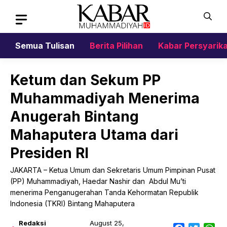
Skip
to
content
Semua Tulisan
Berita Pilihan
Kabar Persyarik
Ketum dan Sekum PP
Muhammadiyah Menerima
Anugerah Bintang
Mahaputera Utama dari
Presiden RI
JAKARTA – Ketua Umum dan Sekretaris Umum Pimpinan Pusat
(PP) Muhammadiyah, Haedar Nashir dan Abdul Mu’ti
menerima Penganugerahan Tanda Kehormatan Republik
Indonesia (TKRI) Bintang Mahaputera
Redaksi
August 25,