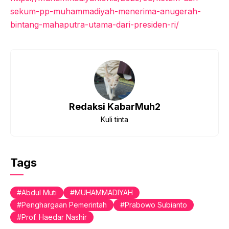
sekum-pp-muhammadiyah-menerima-anugerah-
bintang-mahaputra-utama-dari-presiden-ri/
Redaksi KabarMuh2
Kuli tinta
Tags
Abdul Muti
MUHAMMADIYAH
Penghargaan Pemerintah
Prabowo Subianto
Prof. Haedar Nashir