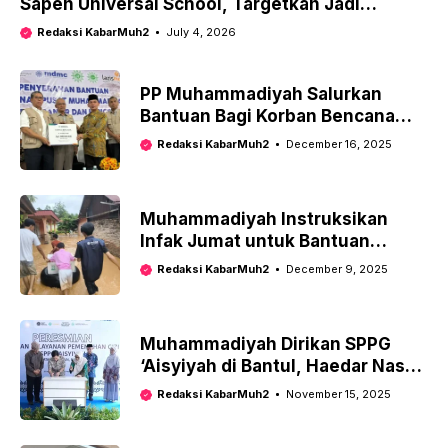
Sapen Universal School, Targetkan Jadi
Sekolah Berstandar Internasional
Redaksi KabarMuh2
July 4, 2026
PP Muhammadiyah Salurkan
Bantuan Bagi Korban Bencana
Sumatra, Haedar Nashir Serukan
Redaksi KabarMuh2
December 16, 2025
Semangat Persaudaraan
Muhammadiyah Instruksikan
Infak Jumat untuk Bantuan
Kemanusiaan Korban Bencana
Redaksi KabarMuh2
December 9, 2025
Muhammadiyah Dirikan SPPG
‘Aisyiyah di Bantul, Haedar Nashir
Ungkap Tiga Alasan Kuat
Redaksi KabarMuh2
November 15, 2025
Pendirian SPPG