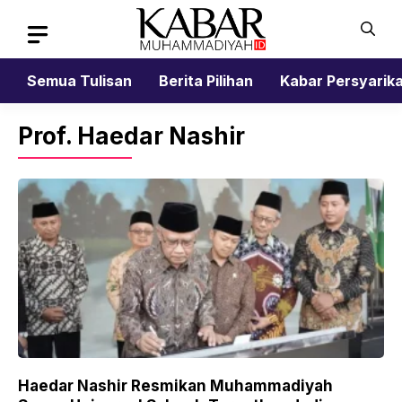
Skip
to
content
Semua Tulisan
Berita Pilihan
Kabar Persyarik
Prof. Haedar Nashir
Haedar Nashir Resmikan Muhammadiyah