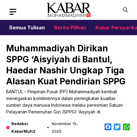
Skip
to
content
Semua Tulisan
Berita Pilihan
Kabar Persyarik
Muhammadiyah Dirikan
SPPG ‘Aisyiyah di Bantul,
Haedar Nashir Ungkap Tiga
Alasan Kuat Pendirian SPPG
BANTUL – Pimpinan Pusat (PP) Muhammadiyah kembali
menegaskan komitmennya dalam peningkatan kualitas
sumber daya manusia Indonesia melalui peresmian Satuan
Pelayanan Pemenuhan Gizi (SPPG) ‘Aisyiyah di
Redaksi
November 15,
Facebook
Twitter
Wh
KabarMuh2
2025