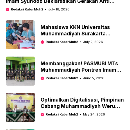
Imam Syuhodo Deklarasikan Gerakan Anti
Bullying
Redaksi KabarMuh2
July 16, 2026
Mahasiswa KKN Universitas
Muhammadiyah Surakarta
Kenalkan “Lampu Sehat”, Inovasi
Redaksi KabarMuh2
July 2, 2026
Edukasi Hipertensi dan Diabetes
Melalui Games
Membanggakan! PASMUBI MTs
Muhammadiyah Pontren Imam
Syuhodo Borong 4 Piala Kejurnas
Redaksi KabarMuh2
June 5, 2026
LKBB
Optimalkan Digitalisasi, Pimpinan
Cabang Muhammadiyah Weru
Perkuat Tata Kelola Organisasi
Redaksi KabarMuh2
May 24, 2026
Melalui SatuMu